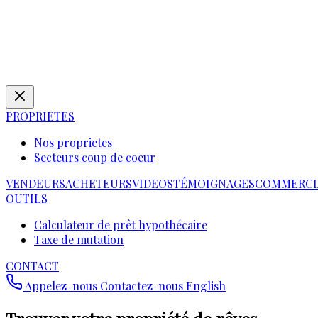
PROPRIETES
Nos proprietes
Secteurs coup de coeur
VENDEURS
ACHETEURS
VIDEOS
TÉMOIGNAGES
COMMERCI
OUTILS
Calculateur de prêt hypothécaire
Taxe de mutation
CONTACT
Appelez-nous
Contactez-nous
English