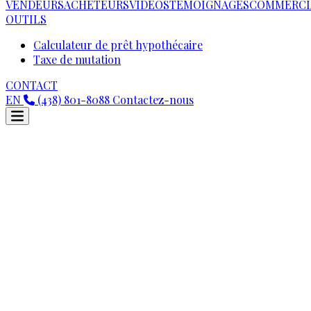
VENDEURS
ACHETEURS
VIDEOS
TÉMOIGNAGES
COMMERCI
OUTILS
Calculateur de prêt hypothécaire
Taxe de mutation
CONTACT
EN
(438) 801-8088
Contactez-nous