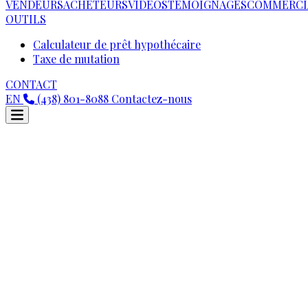
VENDEURS
ACHETEURS
VIDEOS
TÉMOIGNAGES
COMMERCI
OUTILS
Calculateur de prêt hypothécaire
Taxe de mutation
CONTACT
EN
(438) 801-8088
Contactez-nous