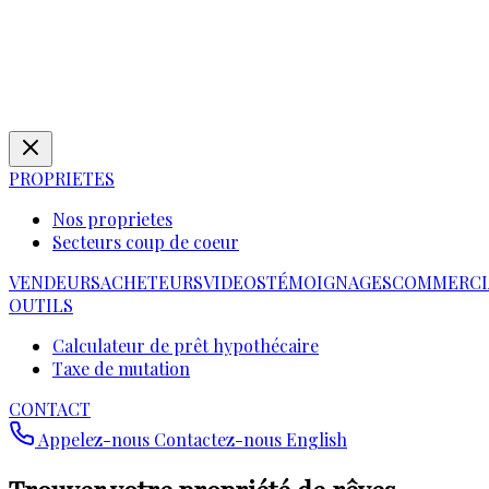
PROPRIETES
Nos proprietes
Secteurs coup de coeur
VENDEURS
ACHETEURS
VIDEOS
TÉMOIGNAGES
COMMERCI
OUTILS
Calculateur de prêt hypothécaire
Taxe de mutation
CONTACT
Appelez-nous
Contactez-nous
English