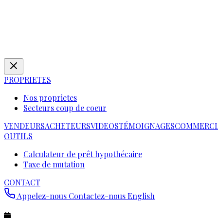
PROPRIETES
Nos proprietes
Secteurs coup de coeur
VENDEURS
ACHETEURS
VIDEOS
TÉMOIGNAGES
COMMERCI
OUTILS
Calculateur de prêt hypothécaire
Taxe de mutation
CONTACT
Appelez-nous
Contactez-nous
English