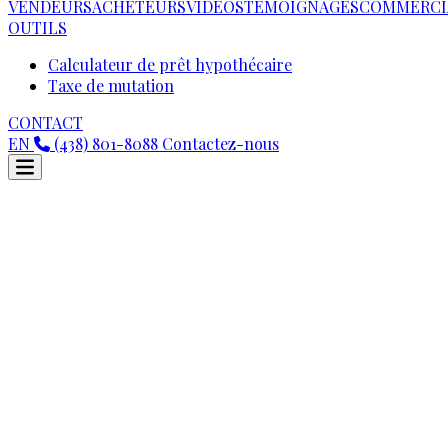
VENDEURS
ACHETEURS
VIDEOS
TÉMOIGNAGES
COMMERCI
OUTILS
Calculateur de prêt hypothécaire
Taxe de mutation
CONTACT
EN
(438) 801-8088
Contactez-nous