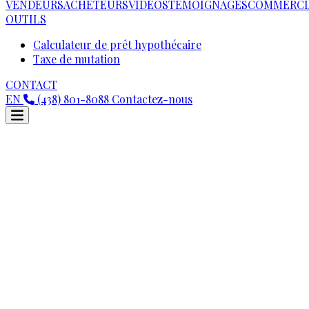
VENDEURS
ACHETEURS
VIDEOS
TÉMOIGNAGES
COMMERCI
OUTILS
Calculateur de prêt hypothécaire
Taxe de mutation
CONTACT
EN
(438) 801-8088
Contactez-nous