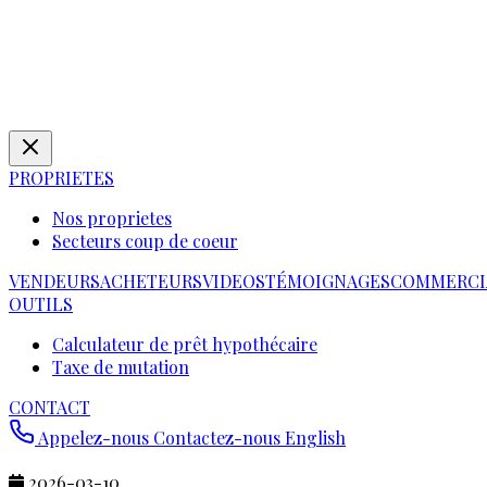
PROPRIETES
Nos proprietes
Secteurs coup de coeur
VENDEURS
ACHETEURS
VIDEOS
TÉMOIGNAGES
COMMERCI
OUTILS
Calculateur de prêt hypothécaire
Taxe de mutation
CONTACT
Appelez-nous
Contactez-nous
English
2026-03-10