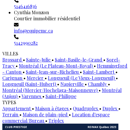
5146416836
Cynthia Monzon
Courtier immobilier résidentiel
info@equipemc.ca
5142990282
VILLES
Brossard
•
Sainte-Julie
•
Saint-Basile-le-Grand
•
Sorel-
Tracy
•
Montréal (Le Plateau-Mont-Royal)
•
Hemmingford
- Canton
•
Saint-Jean-sur-Richelieu
•
Saint-Lambert
•
Carignan
•
Mercier
•
Longueuil (Le Vieux-Longueuil)
•
Longueuil (Saint-Hubert)
•
Napierville
•
Chambly
•
Montréal (Mercier/Hochelaga-Maisonneuve)
•
Montréal
(Anjou)
•
Varennes
•
Saint-Philippe
TYPES
Appartement
•
Maison à étages
•
Quadruplex
•
Duplex
•
Terrain
•
Maison de plain-pied
•
Location d'espace
commercial/Bureau
•
Triplex