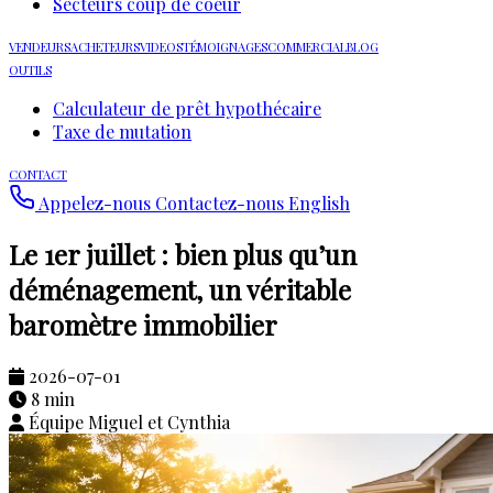
Secteurs coup de coeur
VENDEURS
ACHETEURS
VIDEOS
TÉMOIGNAGES
COMMERCIAL
BLOG
OUTILS
Calculateur de prêt hypothécaire
Taxe de mutation
CONTACT
Appelez-nous
Contactez-nous
English
Le 1er juillet : bien plus qu’un
déménagement, un véritable
baromètre immobilier
2026-07-01
8 min
Équipe Miguel et Cynthia