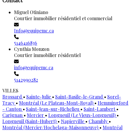
Contact
Miguel Otiniano
Courtier immobilier résidentiel et commercial
Info@equipemc.ca
5146416836
Cynthia Monzon
Courtier immobilier résidentiel
info@equipemc.ca
5142990282
VILLES
Brossard
•
Sainte-Julie
•
Saint-Basile-le-Grand
•
Sorel-
Tracy
•
Montréal (Le Plateau-Mont-Royal)
•
Hemmingford
- Canton
•
Saint-Jean-sur-Richelieu
•
Saint-Lambert
•
Carignan
•
Mercier
•
Longueuil (Le Vieux-Longueuil)
•
Longueuil (Saint-Hubert)
•
Napierville
•
Chambly
•
Montréal (Mercier/Hochelaga-Maisonneuve)
•
Montréal