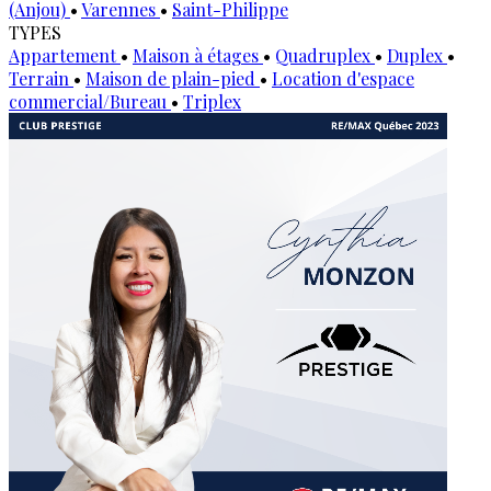
(Anjou)
•
Varennes
•
Saint-Philippe
TYPES
Appartement
•
Maison à étages
•
Quadruplex
•
Duplex
•
Terrain
•
Maison de plain-pied
•
Location d'espace
commercial/Bureau
•
Triplex