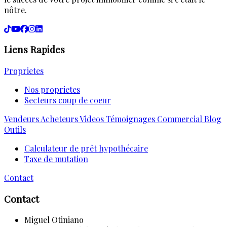
nôtre.
Liens Rapides
Proprietes
Nos proprietes
Secteurs coup de coeur
Vendeurs
Acheteurs
Videos
Témoignages
Commercial
Blog
Outils
Calculateur de prêt hypothécaire
Taxe de mutation
Contact
Contact
Miguel Otiniano