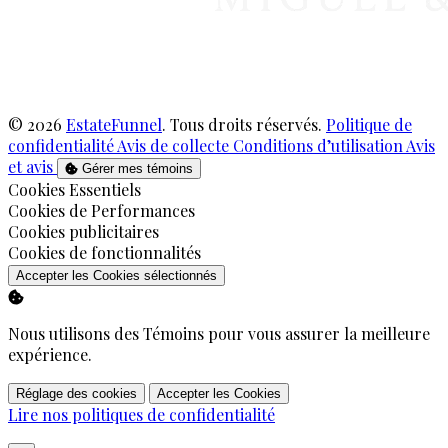
© 2026
EstateFunnel
. Tous droits réservés.
Politique de
confidentialité
Avis de collecte
Conditions d’utilisation
Avis
et avis
Gérer mes témoins
Activer
Cookies Essentiels
Activer
Cookies de Performances
Activer
Cookies publicitaires
Activer
Cookies de fonctionnalités
Accepter les Cookies sélectionnés
Nous utilisons des Témoins pour vous assurer la meilleure
expérience.
Réglage des cookies
Accepter les Cookies
Lire nos politiques de confidentialité