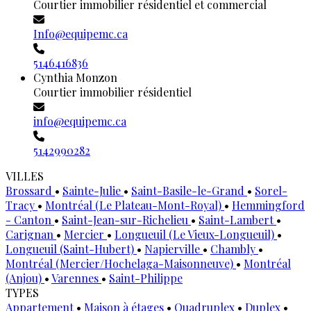
Courtier immobilier résidentiel et commercial
Info@equipemc.ca
5146416836
Cynthia Monzon
Courtier immobilier résidentiel
info@equipemc.ca
5142990282
VILLES
Brossard
•
Sainte-Julie
•
Saint-Basile-le-Grand
•
Sorel-
Tracy
•
Montréal (Le Plateau-Mont-Royal)
•
Hemmingford
- Canton
•
Saint-Jean-sur-Richelieu
•
Saint-Lambert
•
Carignan
•
Mercier
•
Longueuil (Le Vieux-Longueuil)
•
Longueuil (Saint-Hubert)
•
Napierville
•
Chambly
•
Montréal (Mercier/Hochelaga-Maisonneuve)
•
Montréal
(Anjou)
•
Varennes
•
Saint-Philippe
TYPES
Appartement
•
Maison à étages
•
Quadruplex
•
Duplex
•