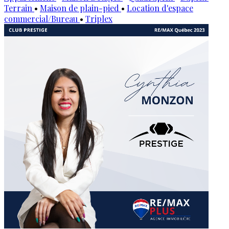
Terrain
•
Maison de plain-pied
•
Location d'espace
commercial/Bureau
•
Triplex