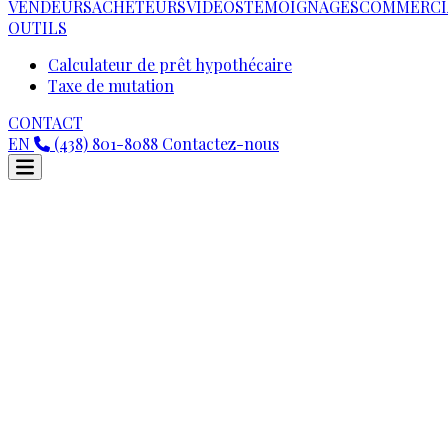
VENDEURS
ACHETEURS
VIDEOS
TÉMOIGNAGES
COMMERCI
OUTILS
Calculateur de prêt hypothécaire
Taxe de mutation
CONTACT
EN
(438) 801-8088
Contactez-nous