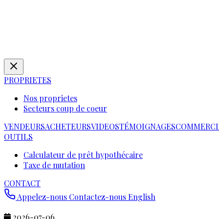
PROPRIETES
Nos proprietes
Secteurs coup de coeur
VENDEURS
ACHETEURS
VIDEOS
TÉMOIGNAGES
COMMERCI
OUTILS
Calculateur de prêt hypothécaire
Taxe de mutation
CONTACT
Appelez-nous
Contactez-nous
English
2026-07-06