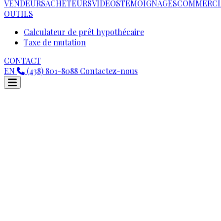
VENDEURS
ACHETEURS
VIDEOS
TÉMOIGNAGES
COMMERCI
OUTILS
Calculateur de prêt hypothécaire
Taxe de mutation
CONTACT
EN
(438) 801-8088
Contactez-nous