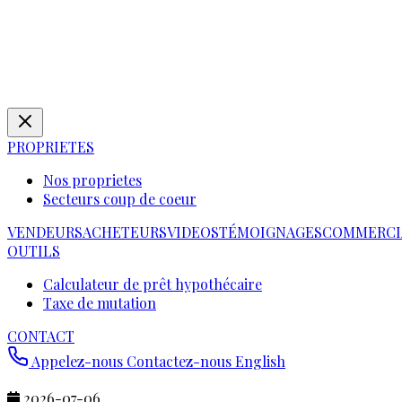
PROPRIETES
Nos proprietes
Secteurs coup de coeur
VENDEURS
ACHETEURS
VIDEOS
TÉMOIGNAGES
COMMERCI
OUTILS
Calculateur de prêt hypothécaire
Taxe de mutation
CONTACT
Appelez-nous
Contactez-nous
English
2026-07-06