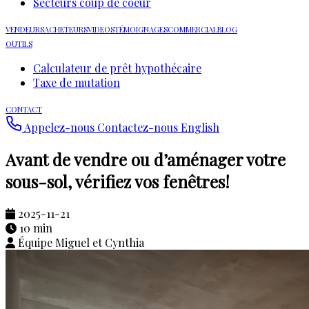
Secteurs coup de coeur
VENDEURS
ACHETEURS
VIDEOS
TÉMOIGNAGES
COMMERCIAL
BLOG
OUTILS
Calculateur de prêt hypothécaire
Taxe de mutation
CONTACT
Appelez-nous
Contactez-nous
English
Avant de vendre ou d’aménager votre
sous-sol, vérifiez vos fenêtres!
2025-11-21
10 min
Équipe Miguel et Cynthia