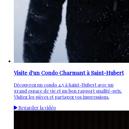
Visite d'un Condo Charmant à Saint-Hubert
Découvrez un condo 4,5 à Saint-Hubert avec un
grand espace de vie et un bon rapport qualité-prix.
Visitez les pièces et partagez vos impressions.
Regarder la vidéo