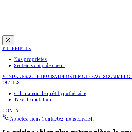
PROPRIETES
Nos proprietes
Secteurs coup de coeur
VENDEURS
ACHETEURS
VIDEOS
TÉMOIGNAGES
COMMERCI
OUTILS
Calculateur de prêt hypothécaire
Taxe de mutation
CONTACT
Appelez-nous
Contactez-nous
English