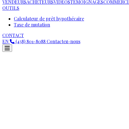
VENDEURS
ACHETEURS
VIDEOS
TÉMOIGNAGES
COMMERCI
OUTILS
Calculateur de prêt hypothécaire
Taxe de mutation
CONTACT
EN
(438) 801-8088
Contactez-nous