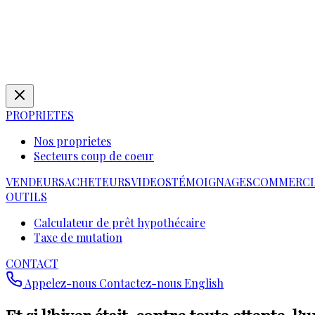
PROPRIETES
Nos proprietes
Secteurs coup de coeur
VENDEURS
ACHETEURS
VIDEOS
TÉMOIGNAGES
COMMERCI
OUTILS
Calculateur de prêt hypothécaire
Taxe de mutation
CONTACT
Appelez-nous
Contactez-nous
English