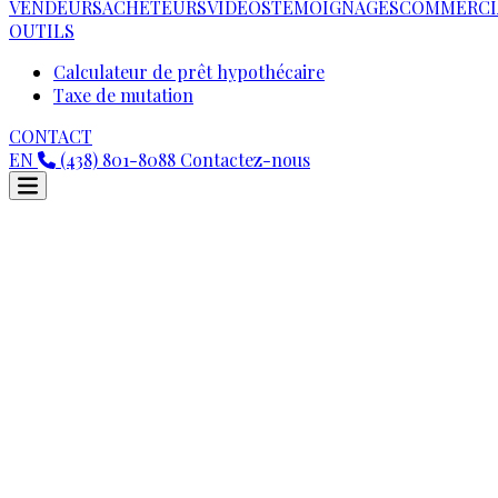
VENDEURS
ACHETEURS
VIDEOS
TÉMOIGNAGES
COMMERCI
OUTILS
Calculateur de prêt hypothécaire
Taxe de mutation
CONTACT
EN
(438) 801-8088
Contactez-nous