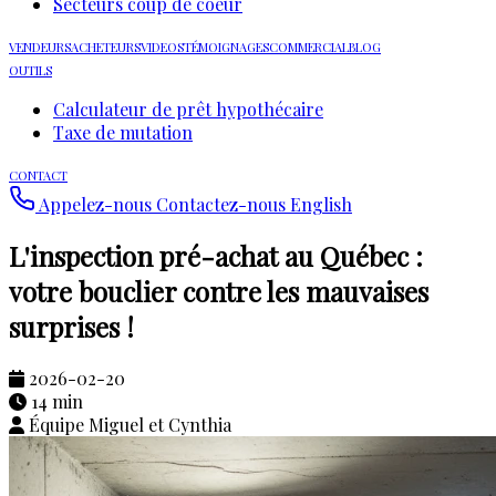
Secteurs coup de coeur
VENDEURS
ACHETEURS
VIDEOS
TÉMOIGNAGES
COMMERCIAL
BLOG
OUTILS
Calculateur de prêt hypothécaire
Taxe de mutation
CONTACT
Appelez-nous
Contactez-nous
English
L'inspection pré-achat au Québec :
votre bouclier contre les mauvaises
surprises !
2026-02-20
14 min
Équipe Miguel et Cynthia