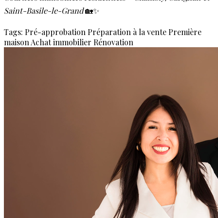
Saint-Basile-le-Grand
🏡✨
Tags:
Pré-approbation
Préparation à la vente
Première
maison
Achat immobilier
Rénovation