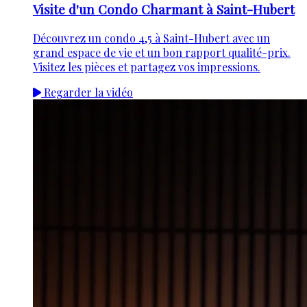
Visite d'un Condo Charmant à Saint-Hubert
Découvrez un condo 4,5 à Saint-Hubert avec un
grand espace de vie et un bon rapport qualité-prix.
Visitez les pièces et partagez vos impressions.
Regarder la vidéo