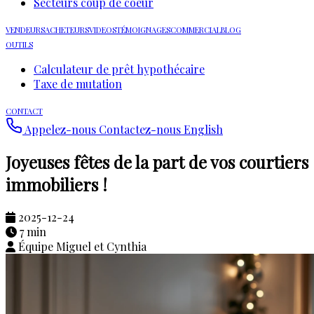
Secteurs coup de coeur
VENDEURS
ACHETEURS
VIDEOS
TÉMOIGNAGES
COMMERCIAL
BLOG
OUTILS
Calculateur de prêt hypothécaire
Taxe de mutation
CONTACT
Appelez-nous
Contactez-nous
English
Joyeuses fêtes de la part de vos courtiers
immobiliers !
2025-12-24
7 min
Équipe Miguel et Cynthia