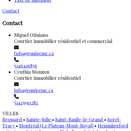
Contact
Contact
Miguel Otiniano
Courtier immobilier résidentiel et commercial
Info@equipemc.ca
5146416836
Cynthia Monzon
Courtier immobilier résidentiel
info@equipemc.ca
5142990282
VILLES
Brossard
•
Sainte-Julie
•
Saint-Basile-le-Grand
•
Sorel-
Tracy
•
Montréal (Le Plateau-Mont-Royal)
•
Hemmingford