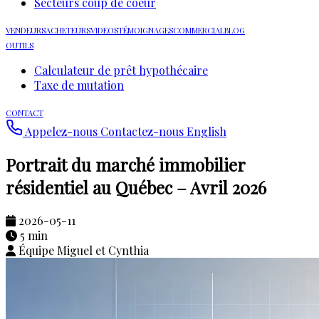
Secteurs coup de coeur
VENDEURS
ACHETEURS
VIDEOS
TÉMOIGNAGES
COMMERCIAL
BLOG
OUTILS
Calculateur de prêt hypothécaire
Taxe de mutation
CONTACT
Appelez-nous
Contactez-nous
English
Portrait du marché immobilier
résidentiel au Québec – Avril 2026
2026-05-11
5 min
Équipe Miguel et Cynthia