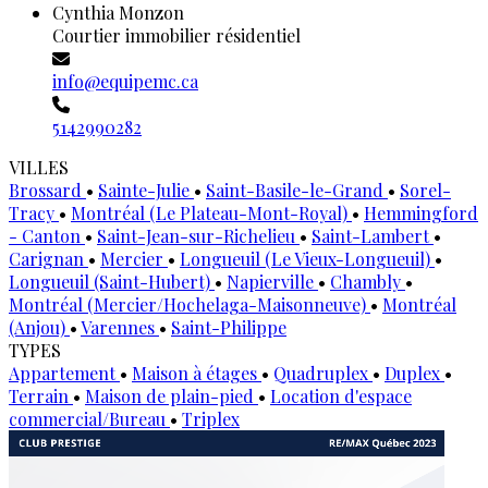
Cynthia Monzon
Courtier immobilier résidentiel
info@equipemc.ca
5142990282
VILLES
Brossard
•
Sainte-Julie
•
Saint-Basile-le-Grand
•
Sorel-
Tracy
•
Montréal (Le Plateau-Mont-Royal)
•
Hemmingford
- Canton
•
Saint-Jean-sur-Richelieu
•
Saint-Lambert
•
Carignan
•
Mercier
•
Longueuil (Le Vieux-Longueuil)
•
Longueuil (Saint-Hubert)
•
Napierville
•
Chambly
•
Montréal (Mercier/Hochelaga-Maisonneuve)
•
Montréal
(Anjou)
•
Varennes
•
Saint-Philippe
TYPES
Appartement
•
Maison à étages
•
Quadruplex
•
Duplex
•
Terrain
•
Maison de plain-pied
•
Location d'espace
commercial/Bureau
•
Triplex