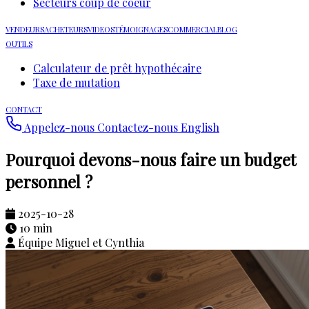
Secteurs coup de coeur
VENDEURS
ACHETEURS
VIDEOS
TÉMOIGNAGES
COMMERCIAL
BLOG
OUTILS
Calculateur de prêt hypothécaire
Taxe de mutation
CONTACT
Appelez-nous
Contactez-nous
English
Pourquoi devons-nous faire un budget
personnel ?
2025-10-28
10 min
Équipe Miguel et Cynthia