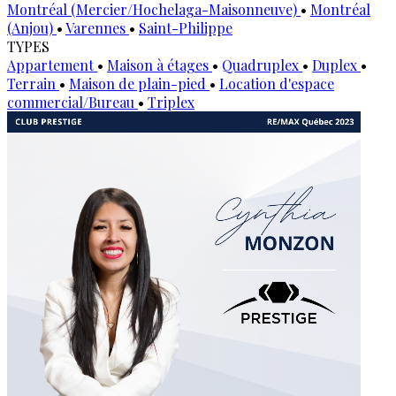
Montréal (Mercier/Hochelaga-Maisonneuve)
•
Montréal
(Anjou)
•
Varennes
•
Saint-Philippe
TYPES
Appartement
•
Maison à étages
•
Quadruplex
•
Duplex
•
Terrain
•
Maison de plain-pied
•
Location d'espace
commercial/Bureau
•
Triplex