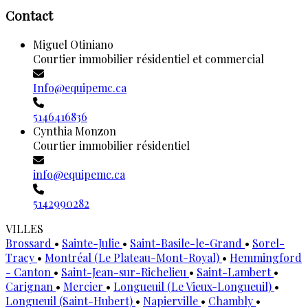
Contact
Miguel Otiniano
Courtier immobilier résidentiel et commercial
Info@equipemc.ca
5146416836
Cynthia Monzon
Courtier immobilier résidentiel
info@equipemc.ca
5142990282
VILLES
Brossard
•
Sainte-Julie
•
Saint-Basile-le-Grand
•
Sorel-
Tracy
•
Montréal (Le Plateau-Mont-Royal)
•
Hemmingford
- Canton
•
Saint-Jean-sur-Richelieu
•
Saint-Lambert
•
Carignan
•
Mercier
•
Longueuil (Le Vieux-Longueuil)
•
Longueuil (Saint-Hubert)
•
Napierville
•
Chambly
•